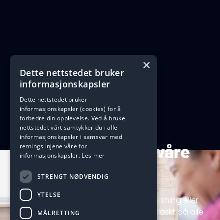
×
Dette nettstedet bruker
informasjonskapsler
Dette nettstedet bruker
informasjonskapsler (cookies) for å
forbedre din opplevelse. Ved å bruke
nettstedet vårt samtykker du i alle
informasjonskapsler i samsvar med
retningslinjene våre for
Spørsmål rundt våre
informasjonskapsler.
Les mer
tjenester?
STRENGT NØDVENDIG
YTELSE
Lurer du på noe om ladebokser, belysning eller
MÅLRETTING
andre produkter? Spør oss! Vi svarer raskt på alle