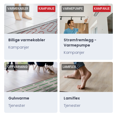
VARMEKABLER
KAMPANJE
VARMEPUMPE
KAMPANJE
Billige varmekabler
Strømfremlegg -
Varmepumpe
Kampanjer
Kampanjer
OPPVARMING
LAMIFLEX
Gulvvarme
Lamiflex
Tjenester
Tjenester