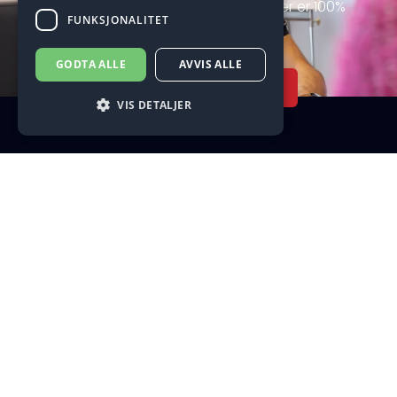
henvendelser og alle henvendelser er 100%
FUNKSJONALITET
uforpliktende.
GODTA ALLE
AVVIS ALLE
Ta kontakt
VIS DETALJER
Strengt nødvendig
Ytelse
Målretting
Funksjonalitet
Strengt nødvendige informasjonskapsler
tillater kjernefunksjoner på nettstedet, som
brukerinnlogging og kontoadministrasjon.
Nettstedet kan ikke brukes riktig uten strengt
nødvendige informasjonskapsler.
Forsørger /
Navn
Utløpsdato
Beskrivelse
Domene
__cf_bm
28
Denne
Cloudflare
minutter
informasjonskapsel
Inc.
21
brukes til å skille
.vimeo.com
sekunder
mellom mennesker