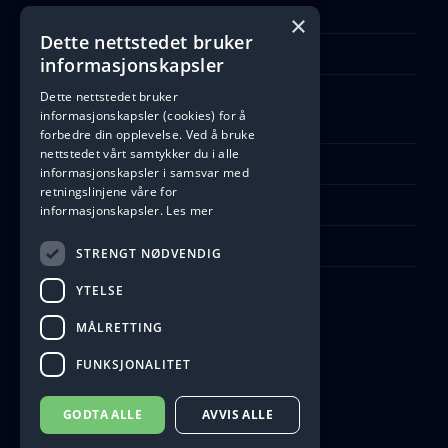
Lør - Søn: Stengt
×
Dette nettstedet bruker
Åpne Google Maps
informasjonskapsler
Dette nettstedet bruker
informasjonskapsler (cookies) for å
Ta kontakt
forbedre din opplevelse. Ved å bruke
nettstedet vårt samtykker du i alle
Telefon: +47 55 91 33 19
informasjonskapsler i samsvar med
retningslinjene våre for
Kontaktskjema
informasjonskapsler.
Les mer
firmapost@b-e-a.no
STRENGT NØDVENDIG
YTELSE
MÅLRETTING
FUNKSJONALITET
GODTA ALLE
AVVIS ALLE