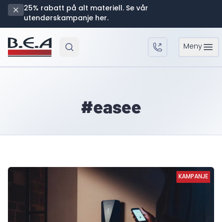
25% rabatt på alt materiell. Se vår
utendørskampanje her.
Meny
Open 
#easee
KAMPANJE
KAMPANJE
KAMPANJE
KAMPANJE