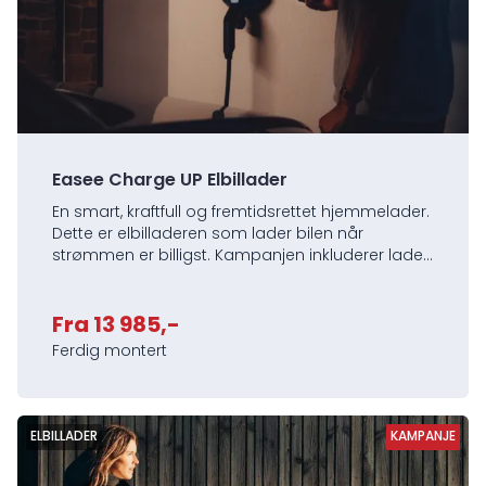
Easee Charge UP Elbillader
En smart, kraftfull og fremtidsrettet hjemmelader.
Dette er elbilladeren som lader bilen når
strømmen er billigst. Kampanjen inkluderer lader,
montering mm.
Fra 13 985,-
Ferdig montert
ELBILLADER
KAMPANJE
KAMPANJE
KAMPANJE
KAMPANJE