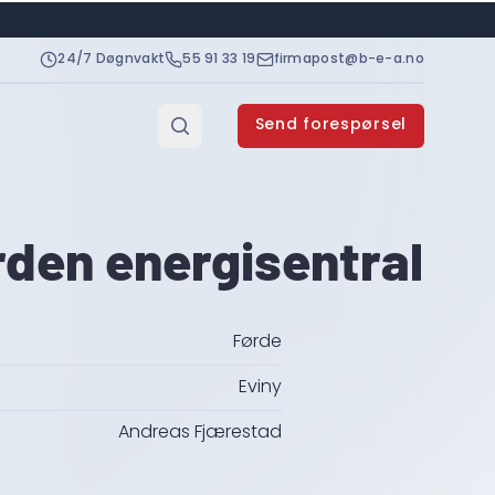
Send forespørsel