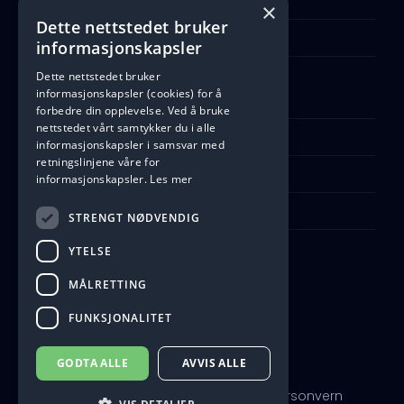
Lør - Søn: Stengt
×
Dette nettstedet bruker
Åpne Google Maps
informasjonskapsler
Dette nettstedet bruker
informasjonskapsler (cookies) for å
Ta kontakt
forbedre din opplevelse. Ved å bruke
nettstedet vårt samtykker du i alle
Telefon: +47 55 91 33 19
informasjonskapsler i samsvar med
retningslinjene våre for
Kontaktskjema
informasjonskapsler.
Les mer
firmapost@b-e-a.no
STRENGT NØDVENDIG
YTELSE
MÅLRETTING
FUNKSJONALITET
GODTA ALLE
AVVIS ALLE
© 2026 Bergen Elektro Automasjon AS
Personvern