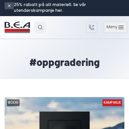
25% rabatt på alt materiell. Se vår
utendørskampanje her.
Meny
Open 
#oppgradering
BOLIG
KAMPANJE
KAMPANJE