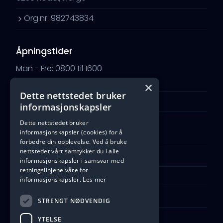
Org.nr: 982743834
Åpningstider
Man - Fre: 0800 til 1600
Lør - Søn: Stengt
×
Dette nettstedet bruker
Åpne Google Maps
informasjonskapsler
Dette nettstedet bruker
informasjonskapsler (cookies) for å
Ta kontakt
forbedre din opplevelse. Ved å bruke
nettstedet vårt samtykker du i alle
Telefon: +47 55 91 33 19
informasjonskapsler i samsvar med
retningslinjene våre for
Kontaktskjema
informasjonskapsler.
Les mer
firmapost@b-e-a.no
STRENGT NØDVENDIG
YTELSE