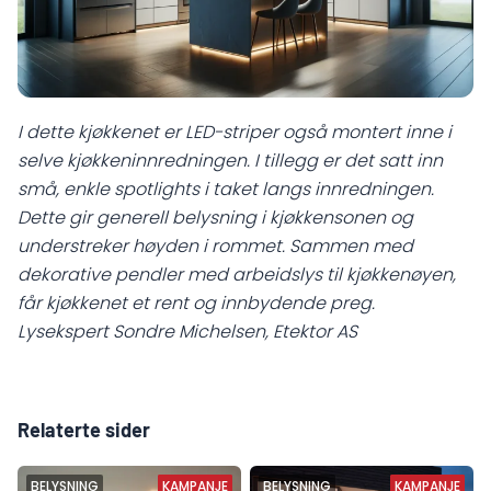
I dette kjøkkenet er LED-striper også montert inne i
selve kjøkkeninnredningen. I tillegg er det satt inn
små, enkle spotlights i taket langs innredningen.
Dette gir generell belysning i kjøkkensonen og
understreker høyden i rommet. Sammen med
dekorative pendler med arbeidslys til kjøkkenøyen,
får kjøkkenet et rent og innbydende preg.
Lysekspert Sondre Michelsen, Etektor AS
Relaterte sider
BELYSNING
KAMPANJE
KAMPANJE
BELYSNING
KAMPANJE
KAMPANJE