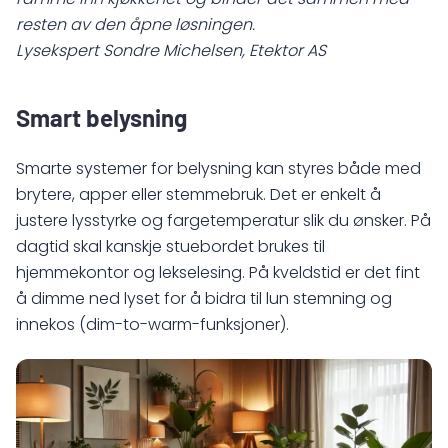
ramme inn kjøkkenet og binder det sammen med
resten av den åpne løsningen.
Lysekspert Sondre Michelsen, Etektor AS
Smart belysning
Smarte systemer for belysning kan styres både med
brytere, apper eller stemmebruk. Det er enkelt å
justere lysstyrke og fargetemperatur slik du ønsker. På
dagtid skal kanskje stuebordet brukes til
hjemmekontor og lekselesing. På kveldstid er det fint
å dimme ned lyset for å bidra til lun stemning og
innekos (dim-to-warm-funksjoner).