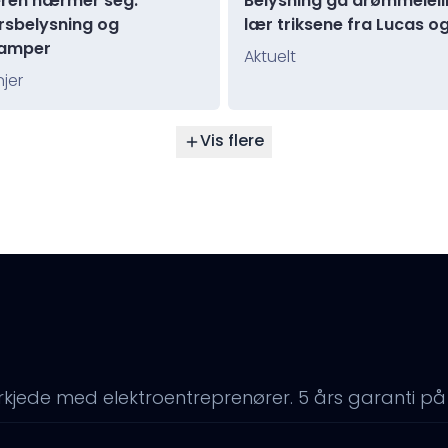
en nærmer seg.
Belysning ga drømmeleil
rsbelysning og
lær triksene fra Lucas o
amper
Aktuelt
jer
Vis flere
rkjede med elektroentreprenører. 5 års garanti på