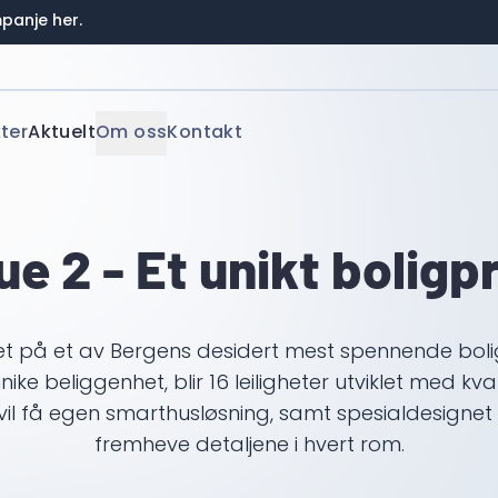
panje her.
ter
Aktuelt
Om oss
Kontakt
ue 2 - Et unikt boligp
t på et av Bergens desidert mest spennende bolig
ike beliggenhet, blir 16 leiligheter utviklet med kvali
t vil få egen smarthusløsning, samt spesialdesignet
fremheve detaljene i hvert rom.