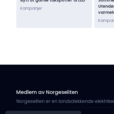
Bytt ut gamle takspotter til LED
Sommer
Utendø
Kampanjer
varmel
Kampan
Medlem av Norgeseliten
Norgeseliten er en landsdekkende elektrike
www.norgeseliten.no