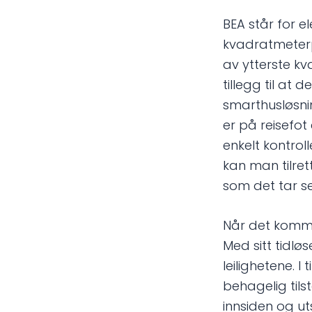
BEA står for e
kvadratmeterpr
av ytterste kv
tillegg til at d
smarthusløsni
er på reisefot
enkelt kontrol
kan man tilret
som det tar seg
Når det kommer
Med sitt tidløs
leilighetene. I
behagelig tils
innsiden og uts