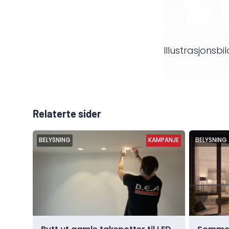
Illustrasjonsb
Relaterte sider
BELYSNING
KAMPANJE
KAMPANJE
BELYSNING