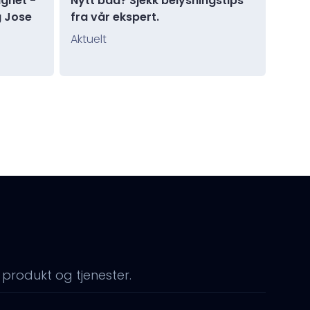
ighet -
Nytt bad? Sjekk belysningstips
g Jose
fra vår ekspert.
Aktuelt
 produkt og tjenester.