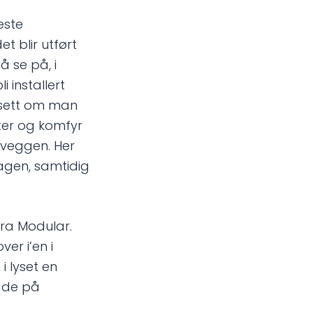
este
t blir utført
å se på, i
i installert
ansett om man
kter og komfyr
å veggen. Her
agen, samtidig
fra Modular.
er i’en i
 i lyset en
både på