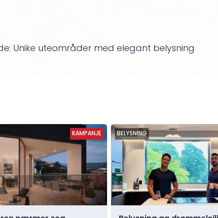
ilde: Unike uteområder med elegant belysning
KAMPANJE
KAMPANJE
BELYSNING