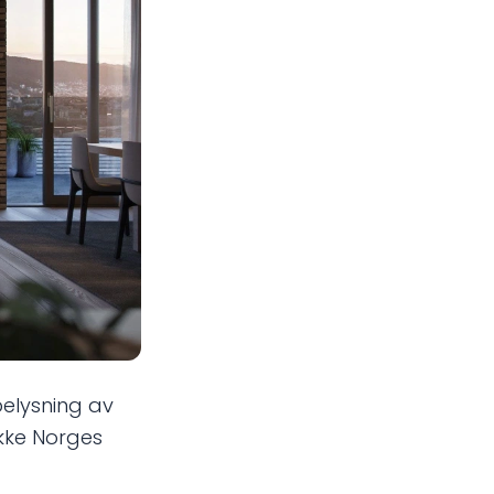
belysning av
kke Norges