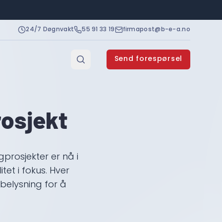
24/7 Døgnvakt
55 91 33 19
firmapost@b-e-a.no
Send forespørsel
rosjekt
prosjekter er nå i
tet i fokus. Hver
 belysning for å