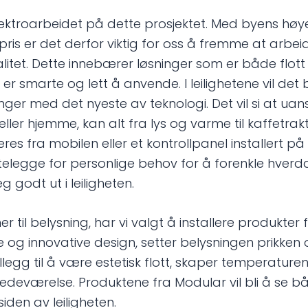
lektroarbeidet på dette prosjektet. Med byens høy
is er det derfor viktig for oss å fremme at arbeide
alitet. Dette innebærer løsninger som er både flott 
e er smarte og lett å anvende. I leilighetene vil det bl
nger med det nyeste av teknologi. Det vil si at u
 eller hjemme, kan alt fra lys og varme til kaffetra
leres fra mobilen eller et kontrollpanel installert p
telegge for personlige behov for å forenkle hverd
 godt ut i leiligheten.
 til belysning, har vi valgt å installere produkter 
e og innovative design, setter belysningen prikken ov
 tillegg til å være estetisk flott, skaper temperaturen
tedeværelse. Produktene fra Modular vil bli å se 
iden av leiligheten.