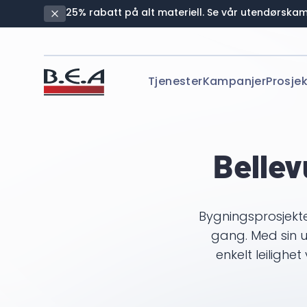
25% rabatt på alt materiell. Se vår utendørskam
Tjenester
Kampanjer
Prosjek
Bellev
Bygningsprosjekte
gang. Med sin un
enkelt leilighe